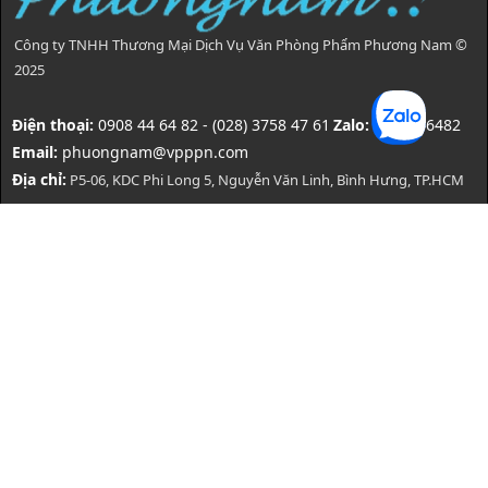
Công ty TNHH Thương Mại Dịch Vụ Văn Phòng Phẩm Phương Nam ©
2025
Điện thoại:
0908 44 64 82 - (028) 3758 47 61
Zalo:
0908446482
Email:
phuongnam@vpppn.com
Địa chỉ:
P5-06, KDC Phi Long 5, Nguyễn Văn Linh, Bình Hưng, TP.HCM