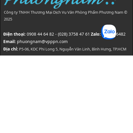
Công ty TNHH Thương Mại Dịch Vụ Văn Phòng Phẩm Phương Nam ©
2025
Điện thoại:
0908 44 64 82 - (028) 3758 47 61
Zalo:
0908446482
Email:
phuongnam@vpppn.com
Địa chỉ:
P5-06, KDC Phi Long 5, Nguyễn Văn Linh, Bình Hưng, TP.HCM