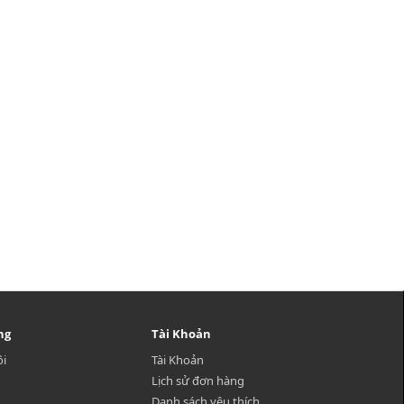
ng
Tài Khoản
ôi
Tài Khoản
Lịch sử đơn hàng
Danh sách yêu thích