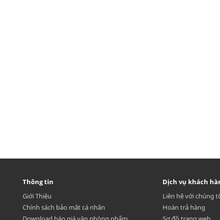
Thông tin
Dịch vụ khách hà
Giới Thiệu
Liên hệ với chúng t
Chính sách bảo mật cá nhân
Hoàn trả hàng
Download báo giá văn phòng phẩm
Sơ đồ trang web