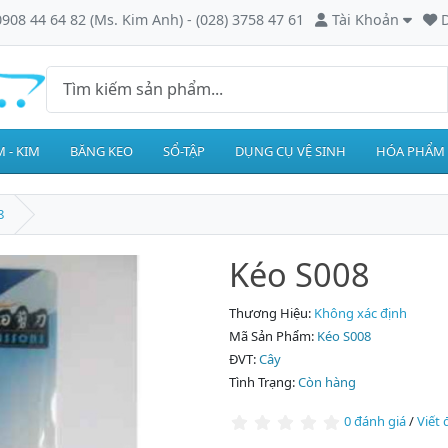
0908 44 64 82 (Ms. Kim Anh) - (028) 3758 47 61
Tài Khoản
D
 - KIM
BĂNG KEO
SỔ-TẬP
DỤNG CỤ VỆ SINH
HÓA PHẨM
8
Kéo S008
Thương Hiệu:
Không xác định
Mã Sản Phẩm:
Kéo S008
ĐVT:
Cây
Tình Trạng:
Còn hàng
0 đánh giá
/
Viết 