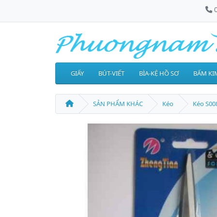
GIẤY
BÚT-VIẾT
BÌA-KỆ HỒ SƠ
BẤM KIM
SẢN PHẨM KHÁC
Kéo
Kéo S00