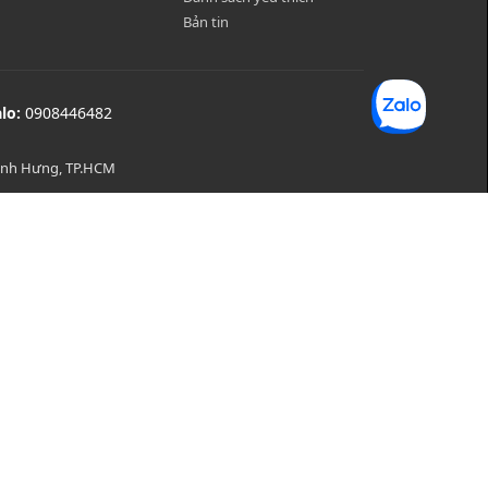
Bản tin
alo:
0908446482
Bình Hưng, TP.HCM