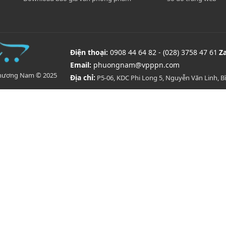
Điện thoại:
0908 44 64 82 - (028) 3758 47 61
Z
Email:
phuongnam@vpppn.com
Phương Nam © 2025
Địa chỉ:
P5-06, KDC Phi Long 5, Nguyễn Văn Linh, 