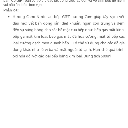
bạn. Có GIFT bạn có
trợ thủ đắc lực trong việc lau dọn và vệ sinh bếp
để niềm
vui nấu ăn thêm trọn vẹn
.
Phân loại:
Hương Cam: Nước lau bếp GIFT hương Cam giúp tẩy sạch vết
dầu mỡ, vết bẩn đóng rắn, diệt khuẩn, ngăn côn trùng và đem
đến sự sáng bóng cho các bề mặt của bếp như: bếp gas mặt kính,
bếp ga mặt kim loại, bếp gas mặt đá hoa cương, mặt tủ bếp các
loại, tường gạch men quanh bếp… Có thể sử dụng cho các đồ gia
dụng khác như lò vi ba và mặt ngoài tủ lạnh. Hạn chế quá trình
oxi hóa đối với các loại bếp bằng kim loại. Dung tích 500ml