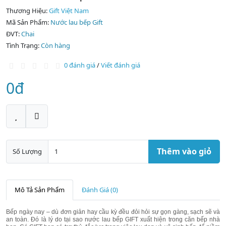
Thương Hiệu:
Gift Việt Nam
Mã Sản Phẩm:
Nước lau bếp Gift
ĐVT:
Chai
Tình Trạng:
Còn hàng
0 đánh giá
/
Viết đánh giá
0đ
Thêm vào giỏ
Số Lượng
Mô Tả Sản Phẩm
Đánh Giá (0)
Bếp
ngày nay – dù đơn giản hay cầu kỳ đều đỏi hỏi sự
gọn gàng
,
sạch sẽ và
an toàn.
Đó là lý do tại sao n
ước lau bếp GIFT
xuất hiện trong căn bếp nhà