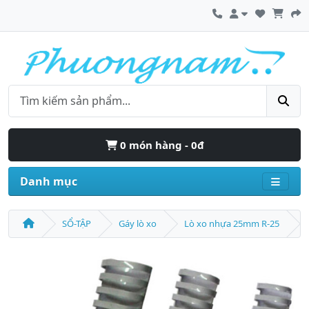
0 món hàng - 0đ
Danh mục
SỔ-TẬP
Gáy lò xo
Lò xo nhựa 25mm R-25