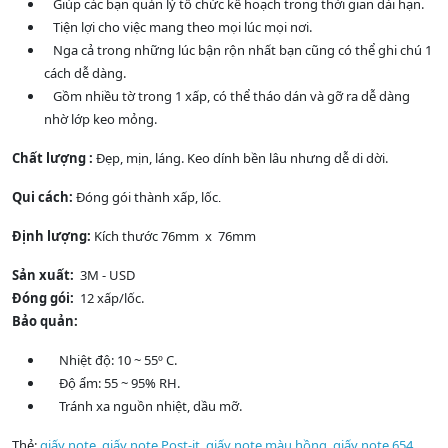
Giúp các bạn quản lý tổ chức kế hoạch trong thời gian dài hạn.
Tiện lợi cho việc mang theo mọi lúc mọi nơi.
Nga cả trong những lúc bận rộn nhất bạn cũng có thể ghi chú 1
cách dễ dàng.
Gồm nhiều tờ trong 1 xấp, có thể tháo dán và gỡ ra dễ dàng
nhờ lớp keo mỏng.
Chất lượng :
Đẹp, mịn, láng. Keo dính bền lâu nhưng dễ di dời.
Qui cách:
Đóng gói thành xấp, lốc
.
Định lượng:
Kích thước 76mm x 76mm
Sản xuất:
3M - USD
Đóng gói:
12 xấp/lốc.
Bảo quản:
Nhiệt độ: 10 ~ 55º C.
Độ ẩm: 55 ~ 95% RH.
Tránh xa nguồn nhiệt, dầu mỡ.
Thẻ:
giấy note
,
giấy note Post-it
,
giấy note màu hồng
,
giấy note 654
,