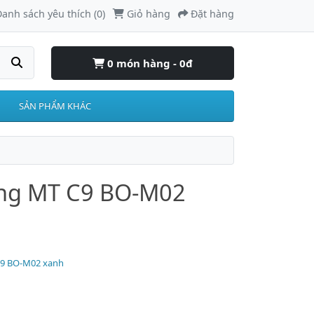
anh sách yêu thích (0)
Giỏ hàng
Đặt hàng
0 món hàng - 0đ
SẢN PHẨM KHÁC
ung MT C9 BO-M02
C9 BO-M02 xanh