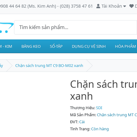
0908 44 64 82 (Ms. Kim Anh) - (028) 3758 47 61
Tài Khoản
D
 - KIM
BĂNG KEO
SỔ-TẬP
DỤNG CỤ VỆ SINH
HÓA PHẨM
ấy
Chặn sách trung MT C9 BO-M02 xanh
Chặn sách tr
xanh
Thương Hiệu:
SDI
Mã Sản Phẩm:
Chặn sách trung MT 
ĐVT:
Cái
Tình Trạng:
Còn hàng