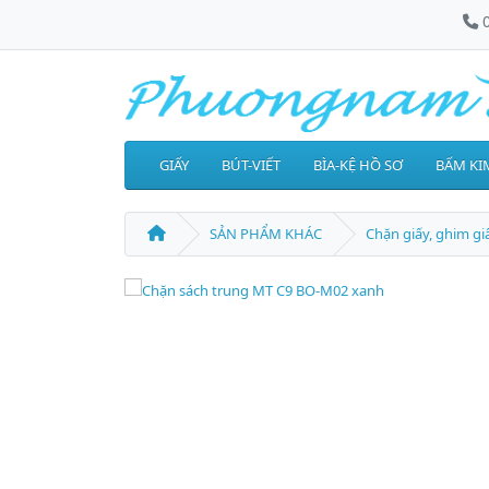
GIẤY
BÚT-VIẾT
BÌA-KỆ HỒ SƠ
BẤM KIM
SẢN PHẨM KHÁC
Chặn giấy, ghim gi