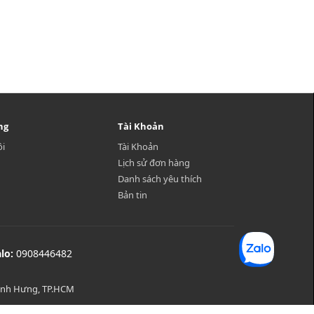
ng
Tài Khoản
ôi
Tài Khoản
Lịch sử đơn hàng
Danh sách yêu thích
Bản tin
alo:
0908446482
Bình Hưng, TP.HCM