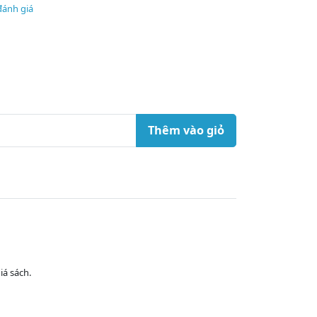
đánh giá
Thêm vào giỏ
iá sách.