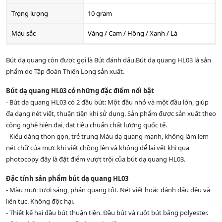
Trọng lượng
10 gram
Màu sắc
Vàng / Cam / Hồng / Xanh / Lá
Bút dạ quang còn được gọi là Bút đánh dấu.Bút dạ quang HL03 là sản
phẩm do Tập đoàn Thiên Long sản xuất.
Bút dạ quang HL03 có những đặc điểm nổi bật
- Bút dạ quang HL03 có 2 đầu bút: Một đầu nhỏ và một đầu lớn, giúp
đa dạng nét viết, thuận tiện khi sử dụng. Sản phẩm được sản xuất theo
công nghệ hiện đại, đạt tiêu chuẩn chất lượng quốc tế.
- Kiểu dáng thon gọn, trẻ trung Màu dạ quang mạnh, không làm lem
nét chữ của mực khi viết chồng lên và không để lại vết khi qua
photocopy đây là đặt điểm vượt trội của bút dạ quang HL03.
Đặc tính sản phẩm bút dạ quang HL03
- Màu mực tươi sáng, phản quang tốt. Nét viết hoặc đánh dấu đều và
liên tục. Không độc hại.
- Thiết kế hai đầu bút thuận tiện. Đầu bút và ruột bút bằng polyester.