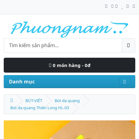
0 món hàng - 0đ
Danh mục
BÚT-VIẾT
Bút dạ quang
Bút dạ quang Thiên Long HL-03