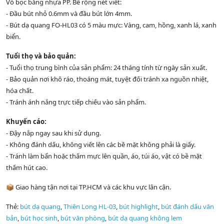
Vỏ bọc bằng nhựa PP. Bề rộng nét viết:
- Đầu bút nhỏ 0.6mm và đầu bút lớn 4mm.
- Bút dạ quang FO-HL03 có 5 màu mực: Vàng, cam, hồng, xanh lá, xanh
biển.
Tuổi thọ và bảo quản:
- Tuổi thọ trung bình của sản phẩm: 24 tháng tính từ ngày sản xuất.
- Bảo quản nơi khô ráo, thoáng mát, tuyệt đối tránh xa nguồn nhiệt,
hóa chất.
- Tránh ánh nắng trực tiếp chiếu vào sản phẩm.
Khuyến cáo:
- Đậy nắp ngay sau khi sử dụng.
- Không đánh dấu, không viết lên các bề mặt không phải là giấy.
- Tránh làm bẩn hoặc thấm mực lên quần, áo, túi áo, vật có bề mặt
thấm hút cao.
📦 Giao hàng tận nơi tại TP.HCM và các khu vực lân cận.
Thẻ:
bút dạ quang
,
Thiên Long HL-03
,
bút highlight
,
bút đánh dấu văn
bản
,
bút học sinh
,
bút văn phòng
,
bút dạ quang không lem