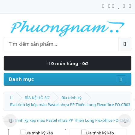
0 món hàng - 0đ
Danh mục
BÌA-KỆ HỒ SƠ
Bìa trình ký
Bìa trình ký kép màu Pastel nhựa PP Thiên Long Flexoffice FO-CB03