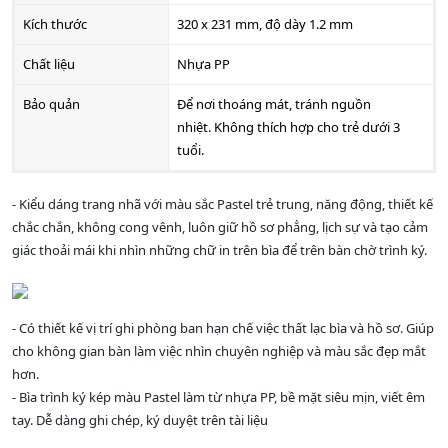
Kích thước
320 x 231 mm, độ dày 1.2 mm
Chất liệu
Nhựa PP
Bảo quản
Để nơi thoáng mát, tránh nguồn
nhiệt. Không thích hợp cho trẻ dưới 3
tuổi.
- Kiểu dáng trang nhã với màu sắc Pastel trẻ trung, năng động, thiết kế
chắc chắn, không cong vênh, luôn giữ hồ sơ phẳng, lịch sự và tạo cảm
giác thoải mái khi nhìn những chữ in trên bìa để trên bàn chờ trình ký.
- Có thiết kế vị trí ghi phòng ban hạn chế việc thất lạc bìa và hồ sơ. Giúp
cho không gian bàn làm việc nhìn chuyên nghiệp và màu sắc đẹp mắt
hơn.
- Bìa trình ký kép màu Pastel làm từ nhựa PP, bề mặt siêu mịn, viết êm
tay. Dễ dàng ghi chép, ký duyệt trên tài liệu