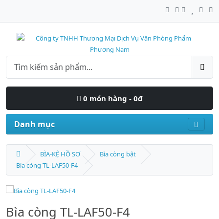
0 món hàng - 0đ
Danh mục
BÌA-KỆ HỒ SƠ
Bìa còng bật
Bìa còng TL-LAF50-F4
Bìa còng TL-LAF50-F4