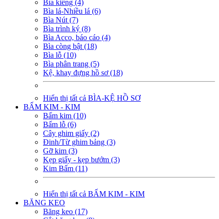
Bìa kiếng (4)
Bìa lá-Nhiều lá (6)
Bìa Nút (7)
Bìa trình ký (8)
Bìa Acco, báo cáo (4)
Bìa còng bật (18)
Bìa lỗ (10)
Bìa phân trang (5)
Kệ, khay đựng hồ sơ (18)
Hiển thị tất cả BÌA-KỆ HỒ SƠ
BẤM KIM - KIM
Bấm kim (10)
Bấm lỗ (6)
Cây ghim giấy (2)
Đinh/Từ ghim bảng (3)
Gỡ kim (3)
Kẹp giấy - kẹp bướm (3)
Kim Bấm (11)
Hiển thị tất cả BẤM KIM - KIM
BĂNG KEO
Băng keo (17)