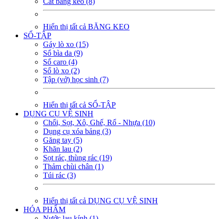
Cắt băng keo (8)
Hiển thị tất cả BĂNG KEO
SỔ-TẬP
Gáy lò xo (15)
Sổ bìa da (9)
Sổ caro (4)
Sổ lò xo (2)
Tập (vở) học sinh (7)
Hiển thị tất cả SỔ-TẬP
DỤNG CỤ VỆ SINH
Chổi, Sọt, Xô, Ghế, Rổ - Nhựa (10)
Dụng cụ xóa bảng (3)
Găng tay (5)
Khăn lau (2)
Sọt rác, thùng rác (19)
Thảm chùi chân (1)
Túi rác (3)
Hiển thị tất cả DỤNG CỤ VỆ SINH
HÓA PHẨM
Nước lau kính (1)