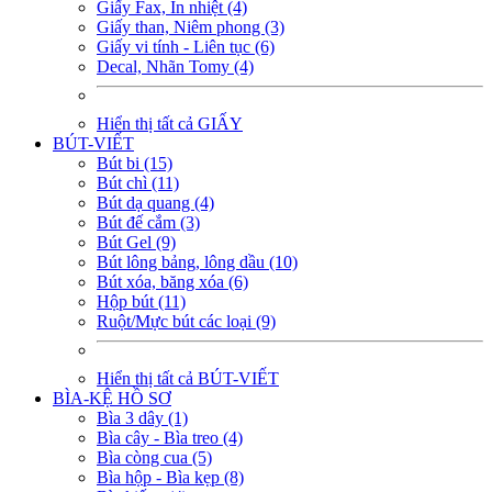
Giấy Fax, In nhiệt (4)
Giấy than, Niêm phong (3)
Giấy vi tính - Liên tục (6)
Decal, Nhãn Tomy (4)
Hiển thị tất cả GIẤY
BÚT-VIẾT
Bút bi (15)
Bút chì (11)
Bút dạ quang (4)
Bút đế cắm (3)
Bút Gel (9)
Bút lông bảng, lông dầu (10)
Bút xóa, băng xóa (6)
Hộp bút (11)
Ruột/Mực bút các loại (9)
Hiển thị tất cả BÚT-VIẾT
BÌA-KỆ HỒ SƠ
Bìa 3 dây (1)
Bìa cây - Bìa treo (4)
Bìa còng cua (5)
Bìa hộp - Bìa kẹp (8)