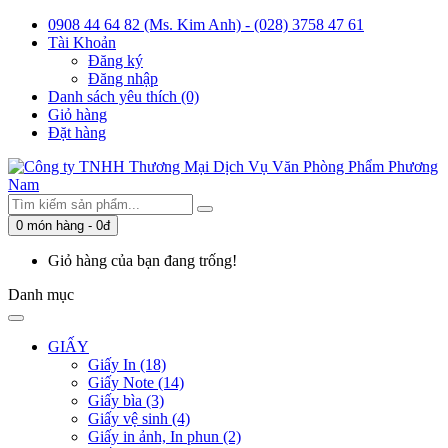
0908 44 64 82 (Ms. Kim Anh) - (028) 3758 47 61
Tài Khoản
Đăng ký
Đăng nhập
Danh sách yêu thích (0)
Giỏ hàng
Đặt hàng
0 món hàng - 0đ
Giỏ hàng của bạn đang trống!
Danh mục
GIẤY
Giấy In (18)
Giấy Note (14)
Giấy bìa (3)
Giấy vệ sinh (4)
Giấy in ảnh, In phun (2)