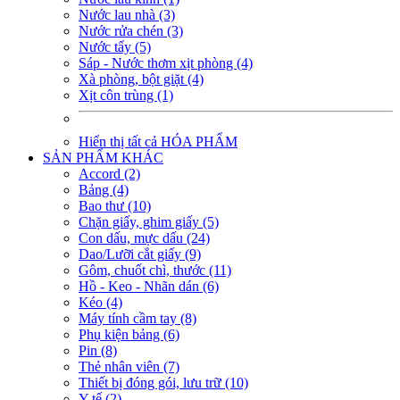
Nước lau nhà (3)
Nước rửa chén (3)
Nước tẩy (5)
Sáp - Nước thơm xịt phòng (4)
Xà phòng, bột giặt (4)
Xịt côn trùng (1)
Hiển thị tất cả HÓA PHẨM
SẢN PHẨM KHÁC
Accord (2)
Bảng (4)
Bao thư (10)
Chặn giấy, ghim giấy (5)
Con dấu, mực dấu (24)
Dao/Lưỡi cắt giấy (9)
Gôm, chuốt chì, thước (11)
Hồ - Keo - Nhãn dán (6)
Kéo (4)
Máy tính cầm tay (8)
Phụ kiện bảng (6)
Pin (8)
Thẻ nhân viên (7)
Thiết bị đóng gói, lưu trữ (10)
Y tế (2)