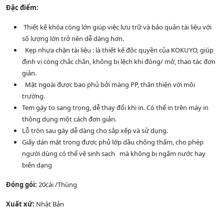
Đặc điểm:
Thiết kế khóa còng lớn giúp việc lưu trữ và bảo quản tài liệu với
số lượng lớn trở nên dễ dàng hơn.
Kẹp nhựa chặn tài liệu : là thiết kế độc quyền của KOKUYO, giúp
định vị còng chắc chắn, không bị lệch khi đóng/ mở, thao tác đơn
giản.
Mặt ngoài được bao phủ bởi màng PP, thân thiện với môi
trường.
Tem gáy to sang trọng, dễ thay đổi khi in. Có thể in trên máy in
thông dụng một cách đơn giản.
Lỗ tròn sau gáy dễ dàng cho sắp xếp và sử dụng.
Giấy dán mặt trong được phủ lớp dầu chống thấm, cho phép
người dùng có thể vệ sinh sạch mà không bị ngấm nước hay
biến dạng
Đóng gói:
20cái /Thùng
Xuất xứ:
Nhật Bản