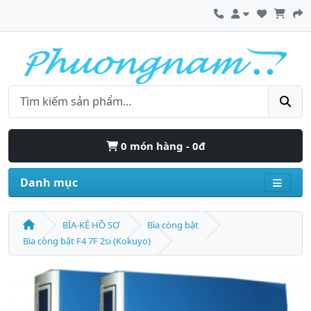
0 món hàng - 0đ
Danh mục
BÌA-KỆ HỒ SƠ
Bìa còng bật
Bìa còng bật F4 7F 2si (Kokuyo)