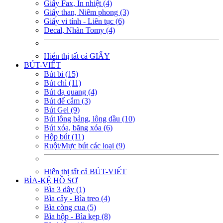
Giấy Fax, In nhiệt (4)
Giấy than, Niêm phong (3)
Giấy vi tính - Liên tục (6)
Decal, Nhãn Tomy (4)
Hiển thị tất cả GIẤY
BÚT-VIẾT
Bút bi (15)
Bút chì (11)
Bút dạ quang (4)
Bút đế cắm (3)
Bút Gel (9)
Bút lông bảng, lông dầu (10)
Bút xóa, băng xóa (6)
Hộp bút (11)
Ruột/Mực bút các loại (9)
Hiển thị tất cả BÚT-VIẾT
BÌA-KỆ HỒ SƠ
Bìa 3 dây (1)
Bìa cây - Bìa treo (4)
Bìa còng cua (5)
Bìa hộp - Bìa kẹp (8)