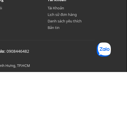
ôi
Tài Khoản
Lịch sử đơn hàng
Danh sách yêu thích
Bản tin
alo:
0908446482
Bình Hưng, TP.HCM