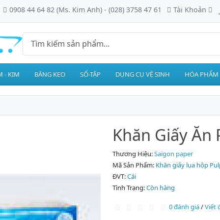
0908 44 64 82 (Ms. Kim Anh) - (028) 3758 47 61
Tài Khoản
 - KIM
BĂNG KEO
SỔ-TẬP
DỤNG CỤ VỆ SINH
HÓA PHẨM
Khăn Giấy Ăn 
Thương Hiệu:
Saigon paper
Mã Sản Phẩm:
Khăn giấy lụa hộp Pu
ĐVT:
Cái
Tình Trạng:
Còn hàng
0 đánh giá
/
Viết 