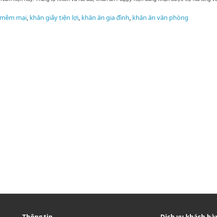
 mềm mại
,
khăn giấy tiện lợi
,
khăn ăn gia đình
,
khăn ăn văn phòng
Thông tin
Dịch vụ khách hà