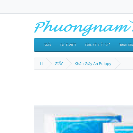
GIẤY
BÚT-VIẾT
BÌA-KỆ HỒ SƠ
BẤM KIM
GIẤY
Khăn Giấy Ăn Pulppy