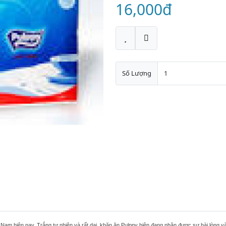
16,000đ
Số Lượng
Nam hiện nay. Trắng tự nhiên và rất dai, khăn ăn Pulppy hiện đang nhận được sự hài lòng và