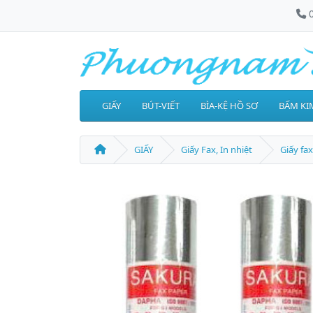
GIẤY
BÚT-VIẾT
BÌA-KỆ HỒ SƠ
BẤM KIM
GIẤY
Giấy Fax, In nhiệt
Giấy fa