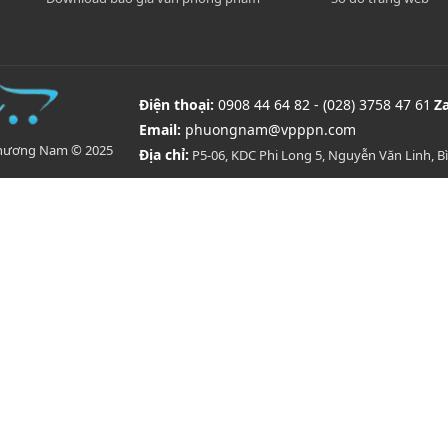
Điện thoại:
0908 44 64 82 - (028) 3758 47 61
Z
Email:
phuongnam@vpppn.com
Phương Nam © 2025
Địa chỉ:
P5-06, KDC Phi Long 5, Nguyễn Văn Linh, 