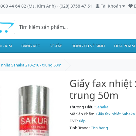
0908 44 64 82 (Ms. Kim Anh) - (028) 3758 47 61
Tài Khoản
D
 - KIM
BĂNG KEO
SỔ-TẬP
DỤNG CỤ VỆ SINH
HÓA PHẨM
x nhiệt Sahaka 210-216 - trung 50m
Giấy fax nhiệt
trung 50m
Thương Hiệu:
Sahaka
Mã Sản Phẩm:
Giấy fax nhiệt Sahaka
ĐVT:
Xấp
Tình Trạng:
Còn hàng