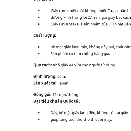
Giấy cảm nhiệt mặt không nhiệt được quấn bên 
đường kính trong lõi 27 mm, gói giấy bạc cách n
Giấy Fax Kosaka là sản phẩm của OJI Nhật Bản
Chất lượng:
Bề mặt giấy láng mịn, không gây bụi, chất cảm nh
Sản phẩm có tem chống hàng giả.
Quy cách:
Khổ giấy A4 vừa cho người sử dụng.
Định lượng:
50m.
Sản xuất tại:
Japan.
Đóng gói:
15 cuộn/thùng.
Đạt tiêu chuẩn Quốc tế
:
Dày, bề mặt giấy láng đều, không có bụi giấy,
giúp tăng tuổi thọ cho thiết bị máy.