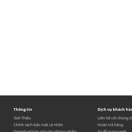
Thông tin
Dịch vụ khách hà
Giới Thiệu
Liên hệ với chúng t
Chính sách bảo mật cá nhân
Hoàn trả hàng
Download báo giá văn phòng phẩm
Sơ đồ trang web