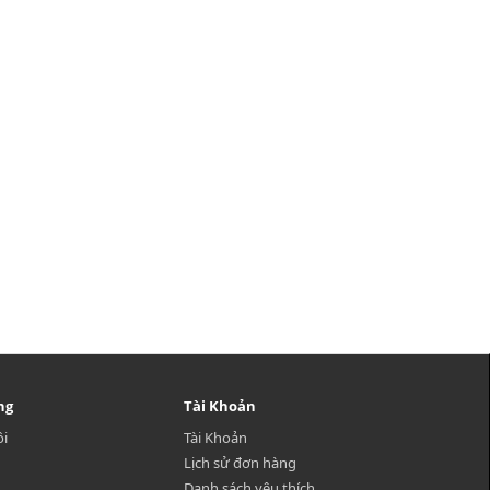
ng
Tài Khoản
ôi
Tài Khoản
Lịch sử đơn hàng
Danh sách yêu thích