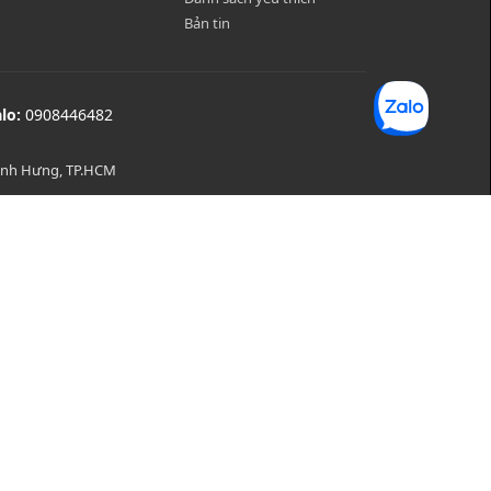
Bản tin
alo:
0908446482
Bình Hưng, TP.HCM