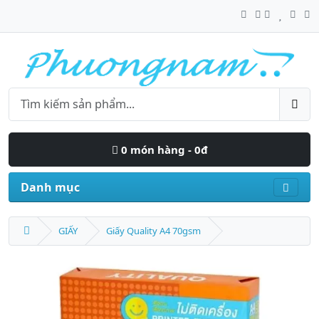
0 món hàng - 0đ
Danh mục
GIẤY
Giấy Quality A4 70gsm