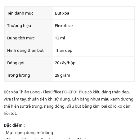
Tên danh mục
Bút xóa
Thương hiệu
Flexoffice
Dung tích mực
12 ml
Hình dáng thân bút
Thân dẹp
Đóng gói
20 cây/hộp
Trọng lượng
29 gram
Bút xóa Thiên Long - FlexOffice FO-CP01 Plus có kiểu dáng thân dẹp,
vừa tầm tay, thuận tiện khi sử dụng. Cán bằng nhựa màu xanh dương
thể hiện sự trẻ trung, năng động. Đầu bút bằng kim loại có lò xo đàn
hồi tốt.
Đặc điểm :
- Mực dạng dung môi lỏng