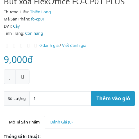
Bút xóa FlexOffice FO-CP01 PLUS
Thương Hiệu:
Thiên Long
Mã Sản Phẩm:
fo-cp01
ĐVT:
Cây
Tình Trạng:
Còn hàng
0 đánh giá
/
Viết đánh giá
9,000đ
Thêm vào giỏ
Số Lượng
Mô Tả Sản Phẩm
Đánh Giá (0)
Thông số kĩ thuật :