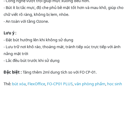
- Công nghệ vượt trội giúp mực xuống đều hơn.
- Bút ít bị tắc mực, độ che phủ bề mặt tốt hơn và mau khô, giúp cho
chữ viết rõ ràng, không bị lem, nhòe.
- An toàn với tầng Ozone.
Lưu ý :
- Đặt bút hướng lên khi không sử dụng
- Lưu trữ nơi khô ráo, thoáng mát, tránh tiếp xúc trực tiếp với ánh
nắng mặt trời
- Lắc đều bút trước khi sử dụng
Đặc biệt :
Tăng thêm 2ml dung tích so với FO CP-01.
Thẻ:
bút xóa
,
FlexOffice
,
FO-CP01 PLUS
,
văn phòng phẩm
,
học sinh