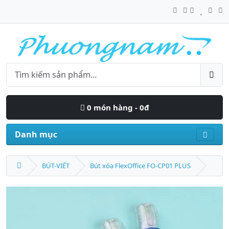
0 món hàng - 0đ
Danh mục
BÚT-VIẾT
Bút xóa FlexOffice FO-CP01 PLUS