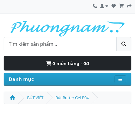
0 món hàng - 0đ
Danh mục
BÚT-VIẾT
Bút Butter Gel-B04