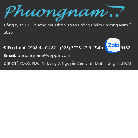
Công ty TNHH Thương Mại Dịch Vụ Văn Phòng Phẩm Phương Nam ©
2025
Điện thoại:
0908 44 64 82 - (028) 3758 47 61
Zalo:
0908446482
Email:
phuongnam@vpppn.com
Địa chỉ:
P5-06, KDC Phi Long 5, Nguyễn Văn Linh, Bình Hưng, TP.HCM