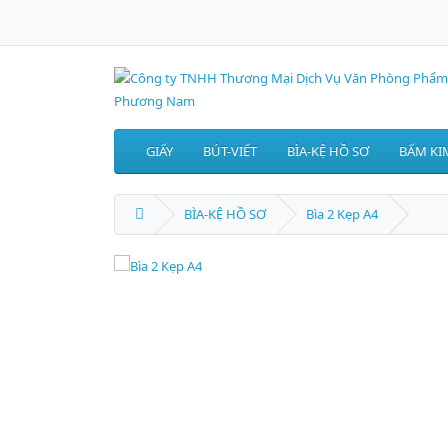
GIẤY
BÚT-VIẾT
BÌA-KỆ HỒ SƠ
BẤM KIM
BÌA-KỆ HỒ SƠ
Bìa 2 Kẹp A4