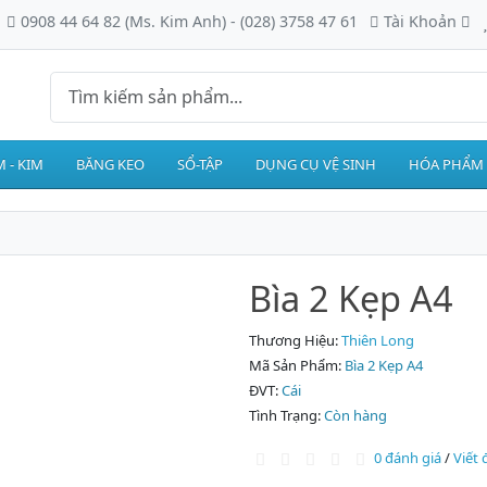
0908 44 64 82 (Ms. Kim Anh) - (028) 3758 47 61
Tài Khoản
 - KIM
BĂNG KEO
SỔ-TẬP
DỤNG CỤ VỆ SINH
HÓA PHẨM
Bìa 2 Kẹp A4
Thương Hiệu:
Thiên Long
Mã Sản Phẩm:
Bìa 2 Kẹp A4
ĐVT:
Cái
Tình Trạng:
Còn hàng
0 đánh giá
/
Viết 