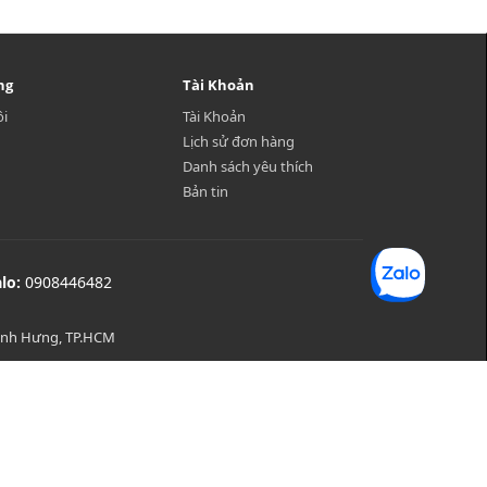
ng
Tài Khoản
ôi
Tài Khoản
Lịch sử đơn hàng
Danh sách yêu thích
Bản tin
alo:
0908446482
Bình Hưng, TP.HCM